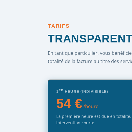
TARIFS
TRANSPARENT
En tant que particulier, vous bénéficie
totalité de la facture au titre des serv
RE
1
HEURE (INDIVISIBLE)
54 €
/heure
La première heure est due en totalit
intervention courte.