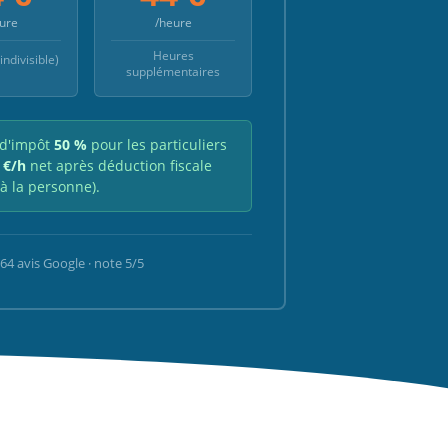
ure
/heure
Heures
ndivisible)
supplémentaires
 d'impôt
50 %
pour les particuliers
 €/h
net après déduction fiscale
 à la personne).
64 avis Google · note 5/5