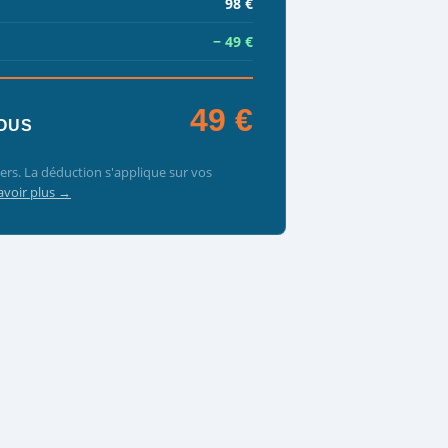
98 €
− 49 €
49 €
OUS
iers. La déduction s'applique sur vos
avoir plus →