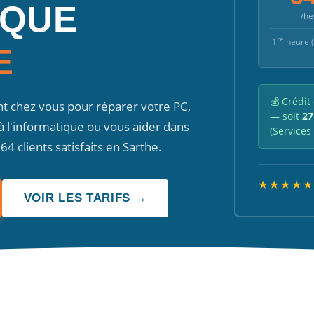
IQUE
/he
re
1
heure (i
E
💰 Crédit
nt chez vous pour réparer votre PC,
— soit
27
 à l'informatique ou vous aider dans
(Services
 clients satisfaits en Sarthe.
★★★★★
VOIR LES TARIFS →