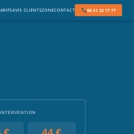
TARIFS
AVIS CLIENTS
ZONE
CONTACT
06 51 22 17 77
'INTERVENTION
 €
44 €