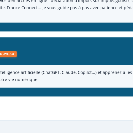
 démarches en ligne : déclaration d'impôts sur impots.gouv.fr, co
ite, France Connect... Je vous guide pas à pas avec patience et pé
NOUVEAU
telligence artificielle (ChatGPT, Claude, Copilot...) et apprenez à l
votre vie numérique.