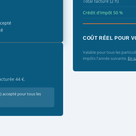
Total facturé (2 h)
Crédit d'impôt 50 %
ccepté
té
COÛT RÉEL POUR V
Valable pour tous les particul
impôts l'année suivante.
En s
cturée 44 €.
) accepté pour tous les