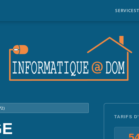
SERVICES
72)
TARIFS D
GE
54